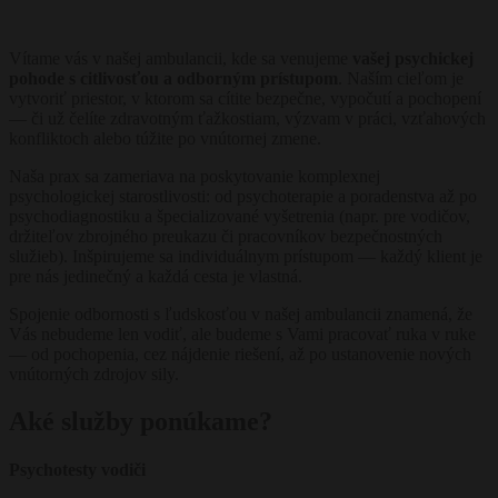
Vítame vás v našej ambulancii, kde sa venujeme
vašej psychickej
pohode s citlivosťou a odborným prístupom
. Naším cieľom je
vytvoriť priestor, v ktorom sa cítite bezpečne, vypočutí a pochopení
— či už čelíte zdravotným ťažkostiam, výzvam v práci, vzťahových
konfliktoch alebo túžite po vnútornej zmene.
Naša prax sa zameriava na poskytovanie komplexnej
psychologickej starostlivosti: od psychoterapie a poradenstva až po
psychodiagnostiku a špecializované vyšetrenia (napr. pre vodičov,
držiteľov zbrojného preukazu či pracovníkov bezpečnostných
služieb). Inšpirujeme sa individuálnym prístupom — každý klient je
pre nás jedinečný a každá cesta je vlastná.
Spojenie odbornosti s ľudskosťou v našej ambulancii znamená, že
Vás nebudeme len vodiť, ale budeme s Vami pracovať ruka v ruke
— od pochopenia, cez nájdenie riešení, až po ustanovenie nových
vnútorných zdrojov sily.
Aké služby ponúkame?
Psychotesty vodiči