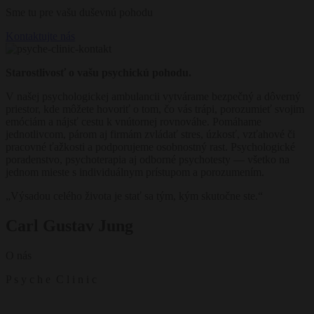
Sme tu pre vašu duševnú pohodu
Kontaktujte nás
Starostlivosť o vašu psychickú pohodu.
V našej psychologickej ambulancii vytvárame bezpečný a dôverný
priestor, kde môžete hovoriť o tom, čo vás trápi, porozumieť svojim
emóciám a nájsť cestu k vnútornej rovnováhe. Pomáhame
jednotlivcom, párom aj firmám zvládať stres, úzkosť, vzťahové či
pracovné ťažkosti a podporujeme osobnostný rast. Psychologické
poradenstvo, psychoterapia aj odborné psychotesty — všetko na
jednom mieste s individuálnym prístupom a porozumením.
„Výsadou celého života je stať sa tým, kým skutočne ste.“
Carl Gustav Jung
O nás
P s y c h e C l i n i c