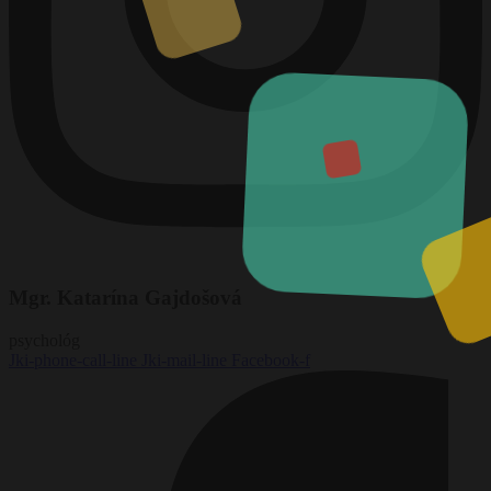
Mgr. Katarína Gajdošová
psychológ
Jki-phone-call-line
Jki-mail-line
Facebook-f