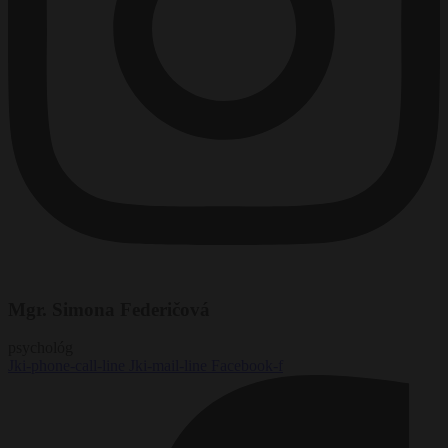
Mgr. Simona Federičová
psychológ
Jki-phone-call-line
Jki-mail-line
Facebook-f