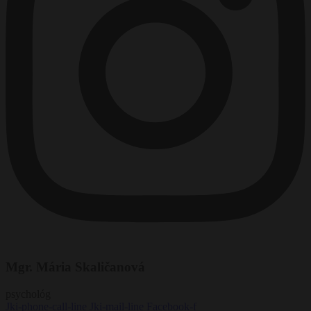
Mgr. Mária Skaličanová
psychológ
Jki-phone-call-line
Jki-mail-line
Facebook-f