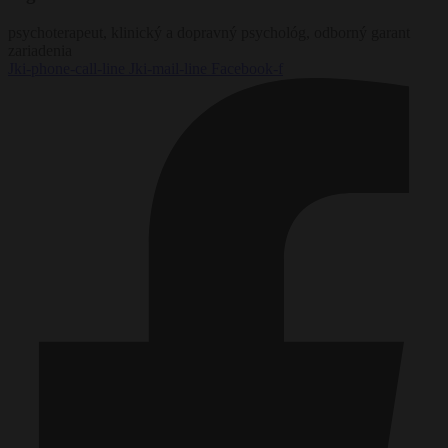
psychoterapeut, klinický a dopravný psychológ, odborný garant
zariadenia
Jki-phone-call-line
Jki-mail-line
Facebook-f