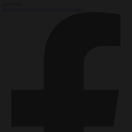
psychológ
Jki-phone-call-line
Jki-mail-line
Facebook-f