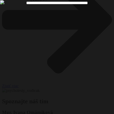
Zistiť viac
Spoznajte náš tím
Mgr. Ivana Omámiková